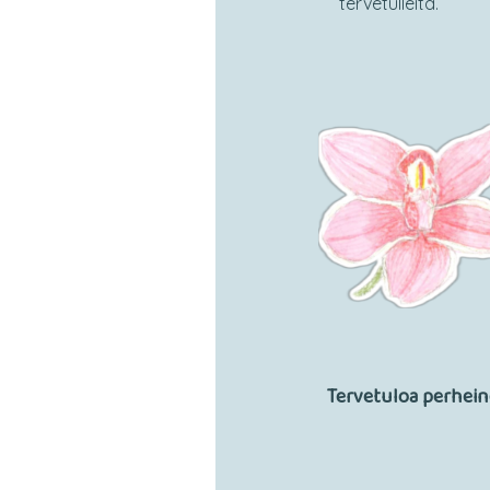
tervetulleita.
Tervetuloa perhein