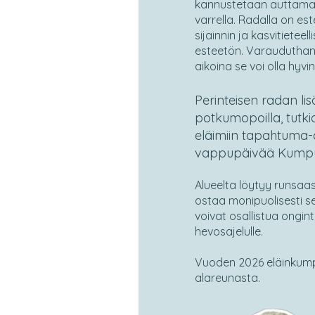
kannustetaan auttamaan
varrella. Radalla on es
sijainnin ja kasvitietee
esteetön. Varauduthan 
aikoina se voi olla hyvin
Perinteisen radan lis
potkumopoilla, tutkia
eläimiin tapahtuma-al
vappupäivää Kumpula
Alueelta löytyy runsaast
ostaa monipuolisesti s
voivat osallistua ongi
hevosajelulle.
Vuoden 2026 eläinkump
alareunasta.