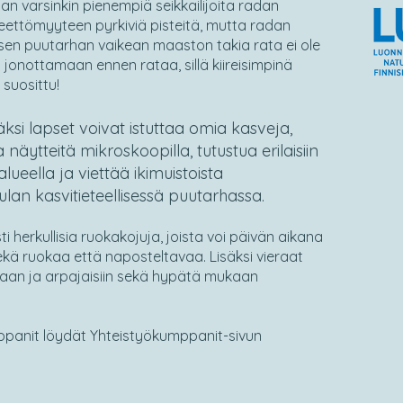
 varsinkin pienempiä seikkailijoita radan
teettömyyteen pyrkiviä pisteitä, mutta radan
llisen puutarhan vaikean maaston takia rata ei ole
jonottamaan ennen rataa, sillä kiireisimpinä
 suosittu!
äksi lapset voivat istuttaa omia kasveja,
 näytteitä mikroskoopilla, tutustua erilaisiin
ueella ja viettää ikimuistoista
n kasvitieteellisessä puutarhassa.
i herkullisia ruokakojuja, joista voi päivän aikana
ekä ruokaa että naposteltavaa. Lisäksi vieraat
ntaan ja arpajaisiin sekä hypätä mukaan
panit löydät Yhteistyökumppanit-sivun