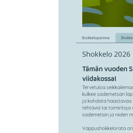
Shokkeloperinne
Shokke
Shokkelo 2026
Tämän vuoden Sh
viidakossa!
Tervetuloa seikkailem
kulkee sademetsän läpi,
ja kohdata haastavaa ma
tehtäviä tai toimintoja v
sademetsiin ja niiden 
Vappushokkelorata on s