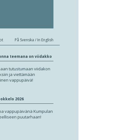
ot
På Svenska / In English
onna teemana on viidakko
aan tutustumaan viidakon
ksiin ja viettämään
oinen vappupäivä!
okkelo 2026
loa vappupäivänä Kumpulan
teelliseen puutarhaan!