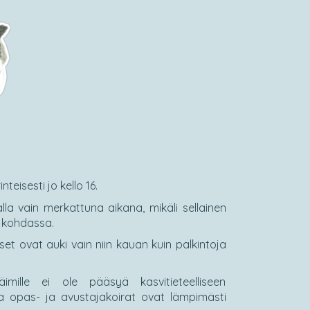
teisesti jo kello 16.
lla vain merkattuna aikana, mikäli sellainen
 kohdassa.
set ovat auki vain niin kauan kuin palkintoja
läimille ei ole pääsyä kasvitieteelliseen
a opas- ja avustajakoirat ovat lämpimästi