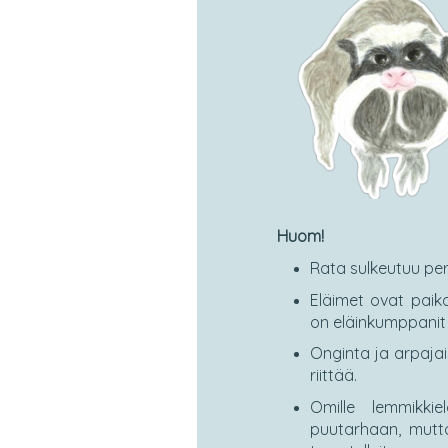
Huom!
Rata sulkeutuu perin
Eläimet ovat paika
on eläinkumppanit
Onginta ja arpajai
riittää.
Omille lemmikkie
puutarhaan, mutt