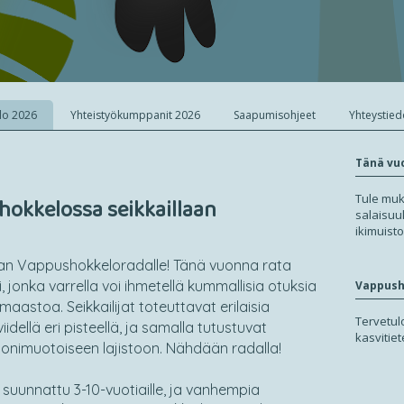
lo 2026
Yhteistyökumppanit 2026
Saapumisohjeet
Yhteystied
Tänä vu
Tule muk
okkelossa seikkaillaan
salaisuu
ikimuist
aan Vappushokkeloradalle! Tänä vuonna rata
 jonka varrella voi ihmetellä kummallisia otuksia
Vappush
astoa. Seikkailijat toteuttavat erilaisia
Tervetu
iidellä eri pisteellä, ja samalla tutustuvat
kasvitie
monimuotoiseen lajistoon. Nähdään radalla!
uunnattu 3-10-vuotiaille, ja vanhempia