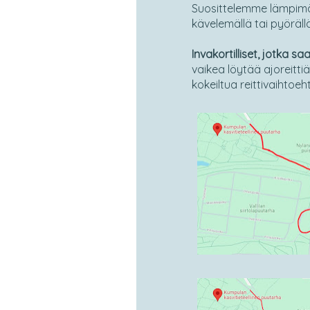
Suosittelemme lämpimäs
kävelemällä tai pyöräll
Invakortilliset, jotka s
vaikea löytää ajoreitti
kokeiltua reittivaihtoeh