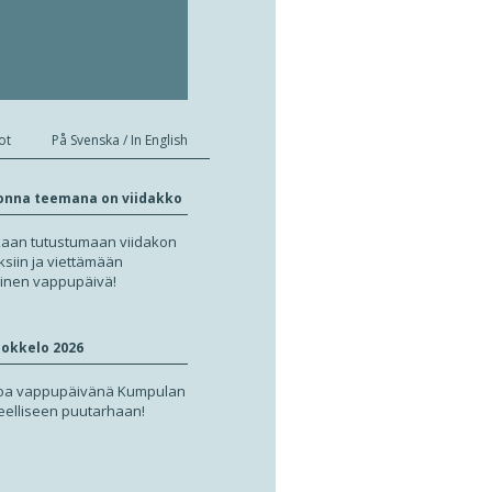
ot
På Svenska / In English
onna teemana on viidakko
aan tutustumaan viidakon
ksiin ja viettämään
oinen vappupäivä!
okkelo 2026
loa vappupäivänä Kumpulan
teelliseen puutarhaan!