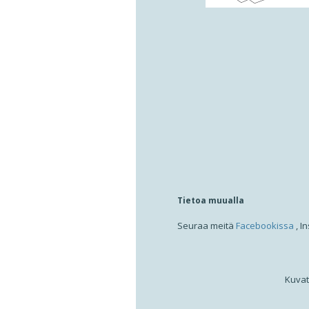
Tietoa muualla
Seuraa meitä
Facebookissa
, I
Kuvat