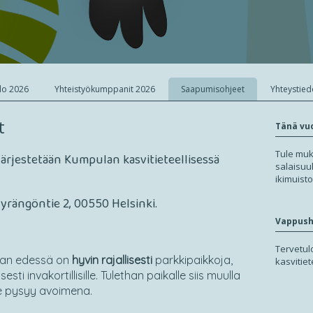
lo 2026
Yhteistyökumppanit 2026
Saapumisohjeet
Yhteystied
t
Tänä vu
Tule muk
rjestetään Kumpulan kasvitieteellisessä
salaisuu
ikimuist
yrängöntie 2, 00550 Helsinki.
Vappush
Tervetu
han edessä on
hyvin rajallisesti
parkkipaikkoja,
kasvitie
esti invakortillisille. Tulethan paikalle siis muulla
ie pysyy avoimena.