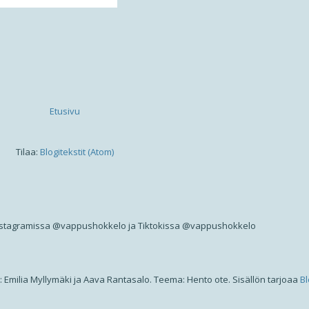
Etusivu
Tilaa:
Blogitekstit (Atom)
nstagramissa @vappushokkelo ja Tiktokissa @vappushokkelo
: Emilia Myllymäki ja Aava Rantasalo. Teema: Hento ote. Sisällön tarjoaa
Bl