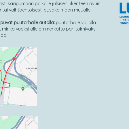
ti saapumaan paikalle julkisen liikenteen avuin,
ä tai vaihtoehtoisesti pysäköimään muualle.
aapuvat puutarhalle autolla:
puutarhalle voi olla
ä, minkä vuoksi alle on merkattu pari toimivaksi
toa.