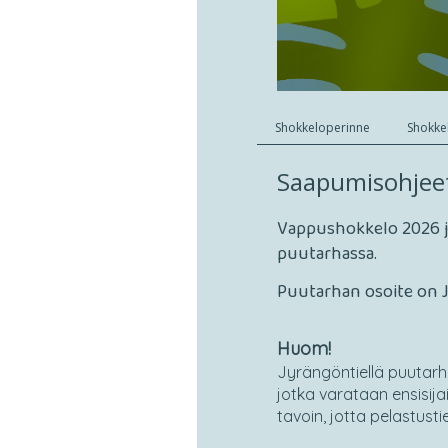
Shokkeloperinne
Shokke
Saapumisohjee
Vappushokkelo 2026 jä
puutarhassa.
Puutarhan osoite on J
Huom!
Jyrängöntiellä puutar
jotka varataan ensisijais
tavoin, jotta pelastust